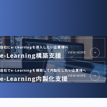
サービス紹介
当社の事業は、「中小企業のe-Learning支援」です。
企業のe-Learningの導入、社内でのe-Learning内製化支援など、様々
な形で企業の教育研修支援を
行なっています。
自社にe-Learningを
導入したい企業様へ
e-Learning構築支援
VIEW MORE
自社でe-Learningを構築して
内製化したい企業様へ
e-Learning内製化支援
VIEW MORE