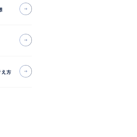
想
考え方