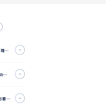
き理由
の理
必要な